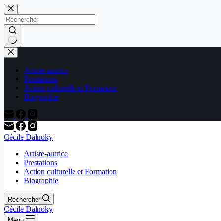
Passer
au
contenu
Aucun
résultat
Artiste-autrice
Prestations
Action culturelle et Formation
Biographie
Cécile Dalnoky
Artiste-autrice
Prestations
Action culturelle et Formation
Biographie
Rechercher
Cécile Dalnoky
Menu