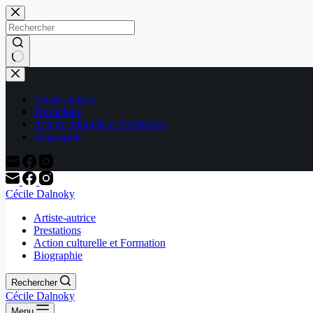
Passer
au
contenu
Aucun
résultat
Artiste-autrice
Prestations
Action culturelle et Formation
Biographie
Cécile Dalnoky
Artiste-autrice
Prestations
Action culturelle et Formation
Biographie
Rechercher
Cécile Dalnoky
Menu